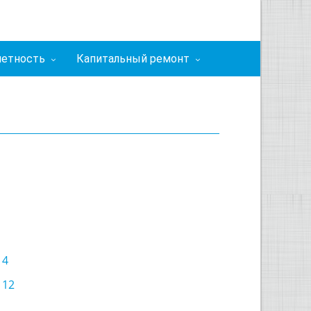
четность
Капитальный ремонт
 4
 12