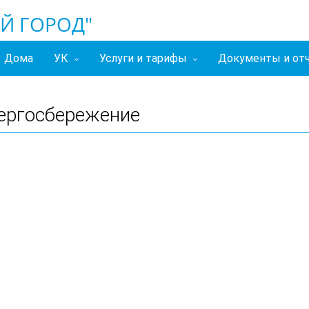
Й ГОРОД"
Дома
УК
Услуги и тарифы
Документы и от
ергосбережение